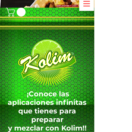
GRUPO JR NATURAL`S S.A DE C.V
Conoce las
¡
aplicaciones infinitas
que tienes para
preparar
y
m
ezclar
co
n
Kolim!!