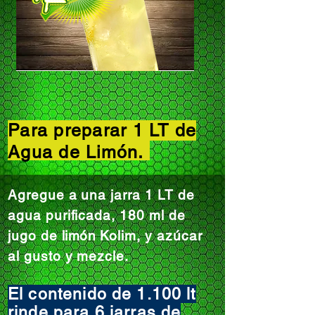
Para preparar 1 LT de
Agua de
Limón
.
Agregue a una jarra 1 LT de
agua purificada,
180 ml de
jugo de
limón
Kolim,
y azúcar
al gusto y mezcle.
El contenido de 1.100 lt
rinde para 6 jarras de