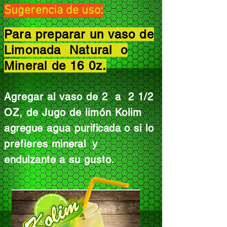
Sugerencia de uso:
Para preparar un vaso de
Limonada Natural o
Mineral de 16 0z.
A
gregar al vaso
de
2 a 2 1/2
OZ, de Jugo
de
limón Kolim
,
agregue
agua
purificada
o si lo
prefieres
mineral
y
endulzante
a su gusto.