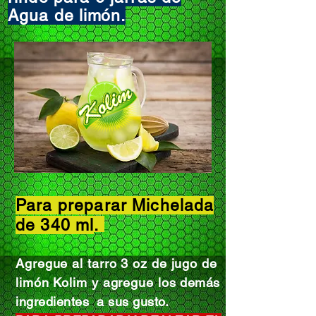
Agua de
limón
.
Para preparar Michelada
de 340 ml
.
Agregue al tarro 3 oz
de jugo de
limón Kolim y agregue los
demás
ingredientes a sus gusto.