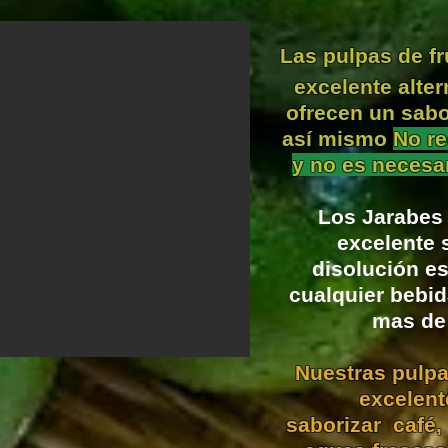
Las pulpas de f
excelente alter
ofrecen un sabo
así mismo
No re
y no es necesar
Los Jarabe
excelente 
disolución
e
cualquier bebi
mas de
Nuestras pulpa
excelen
saborizar
café
,