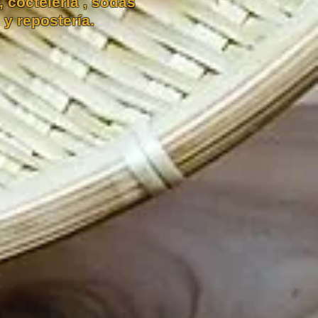
 coctelería , sodas
 y repostería.