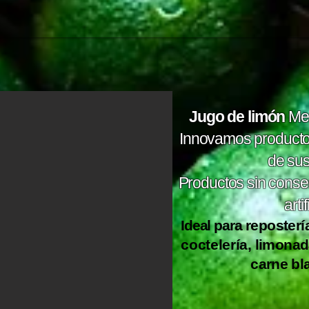
Jugo de limón
Mex
Innovamos productos
de sus 
Productos sin conse
arti
Ideal para
reposterí
coctelería
, limonad
carne bla