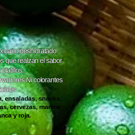
icano deshidratado.
 que realzan el sabor
platillos.
rvadores Ni colorantes
ficiales
a,
ensaladas, snacks,
as, cervezas, marinar
nca y roja.