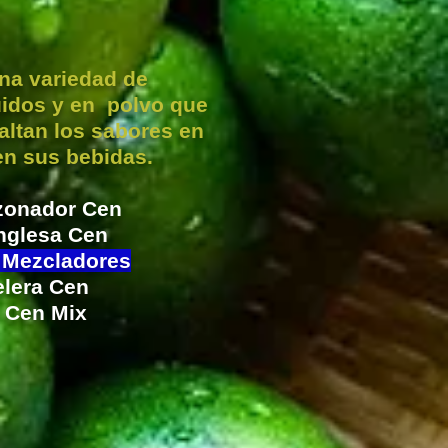
a variedad de
uidos y en polvo que
altan los sabores en
 en sus bebidas.
zonador Cen
inglesa Cen
 Mezcladores
elera Cen
 Cen Mix