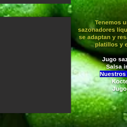
Tenemos un
sazonadores líq
se adaptan y res
platillos y
Jugo sa
Salsa 
Nuestros
Koct
Jugo