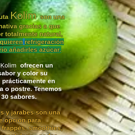
Kolim
ruta
son una
nativa gracias a que
r totalmente natural,
quieren
refrigeración
io añadirles azúcar.
s
Kolim
ofrecen un
sabor y color su
s
prácticamente
en
da o postre. Tenemos
 30 sabores.
s y jarabes son una
te
opción
para
 frappés, smoothies,