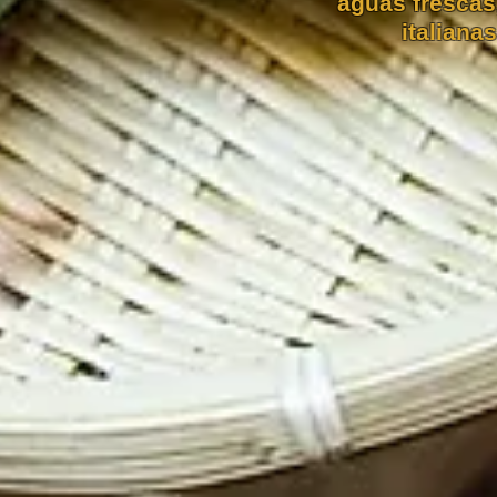
aguas frescas,
italianas