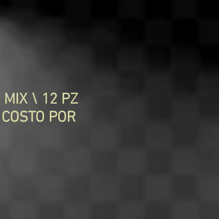
MIX \ 12 PZ
\ COSTO POR
Precio
N