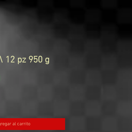
\ 12 pz 950 g
Precio
N
regar al carrito